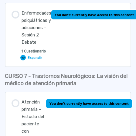
Enfermedades
You don't currently have access to this content
psiquiátricas y
adicciones –
Sesión 2
Debate
1 Cuestionario
Expandir
Enfermedades
psiquiátricas
y
adicciones
CURSO 7 - Trastornos Neurológicos: La visión del
–
Lección Contenido
Sesión
médico de atención primaria
2
Debate
Atención
Cuestionario Enfermedades Psiquiátricas y Adiciones
You don't currently have access to this content
primaria –
Estudio del
paciente
con