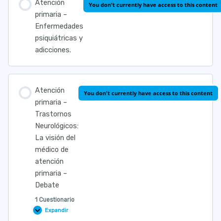
Atención
You don't currently have access to this content
primaria –
Enfermedades
psiquiátricas y
adicciones.
Atención
You don't currently have access to this content
primaria –
Trastornos
Neurológicos:
La visión del
médico de
atención
primaria –
Debate
1 Cuestionario
Expandir
Atención
primaria