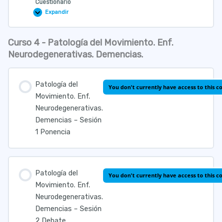
Cuestionario
Expandir
Cefaleas
Primarias
y
Migraña
Curso 4 - Patología del Movimiento. Enf.
–
Lección Contenido
Sesión
Neurodegenerativas. Demencias.
2
Debate
Patología del
Cuestionario Cefaleas Primarias y Migraña
You don't currently have access to this c
Movimiento. Enf.
Neurodegenerativas.
Demencias – Sesión
1 Ponencia
Patología del
You don't currently have access to this c
Movimiento. Enf.
Neurodegenerativas.
Demencias – Sesión
2 Debate