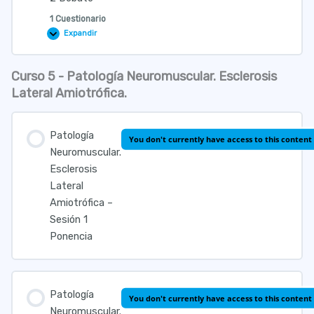
1 Cuestionario
Expandir
Patología
del
Movimiento.
Enf.
Curso 5 - Patología Neuromuscular. Esclerosis
Neurodegenerativas.
Lección Contenido
Demencias
Lateral Amiotrófica.
–
Sesión
2
Debate
Patología
Cuestionario Patología del Movimiento. Enf.
You don't currently have access to this content
Neuromuscular.
Neurodegenerativas. Demencias.
Esclerosis
Lateral
Amiotrófica –
Sesión 1
Ponencia
Patología
You don't currently have access to this content
Neuromuscular.