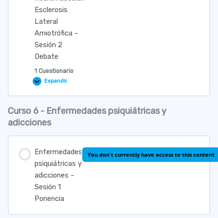
Esclerosis
Lateral
Amiotrófica –
Sesión 2
Debate
1 Cuestionario
Expandir
Patología
Neuromuscular.
Esclerosis
Lateral
Curso 6 - Enfermedades psiquiátricas y
Amiotrófica
Lección Contenido
–
adicciones
Sesión
2
Debate
Enfermedades
Cuestionario Patología Neuromuscular. Esclerosis Lateral
You don't currently have access to this content
psiquiátricas y
Amiotrófica
adicciones –
Sesión 1
Ponencia