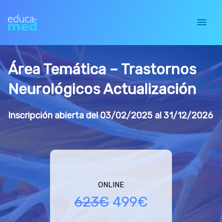
Ir
al
Men
contenido
prin
Área Temática – Trastornos
Neurológicos Actualización
Inscripción abierta del 03/02/2025 al 31/12/2026
ONLINE
El
El
623
€
499
€