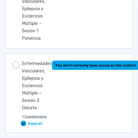
Vasculares,
Neurológicas
Epilepsia y
Esclerosis
Múltiple –
Sesión 1
Ponencia
Enfermedades
You don't currently have access to this content
Vasculares,
Epilepsia y
Esclerosis
Múltiple –
Sesión 2
Debate
1 Cuestionario
Expandir
Enfermedades
Vasculares,
Epilepsia
y