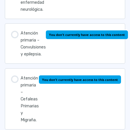
enfermedad
neurológica.
Atención
You don't currently have access to this content
primaria –
Convulsiones
y epilepsia.
Atención
You don't currently have access to this content
primaria
–
Cefaleas
Primarias
y
Migraña.