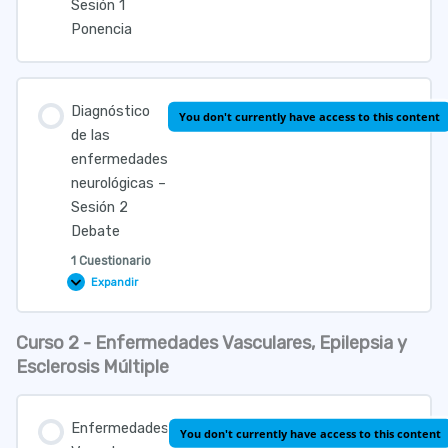
Sesión 1
Ponencia
Diagnóstico
You don't currently have access to this content
de las
enfermedades
neurológicas –
Sesión 2
Debate
1 Cuestionario
Expandir
Diagnóstico
de
las
enfermedades
Curso 2 - Enfermedades Vasculares, Epilepsia y
neurológicas
Lección Contenido
–
Esclerosis Múltiple
Sesión
2
Debate
Enfermedades
Cuestionario Diagnóstico de las Enfermedades
You don't currently have access to this content