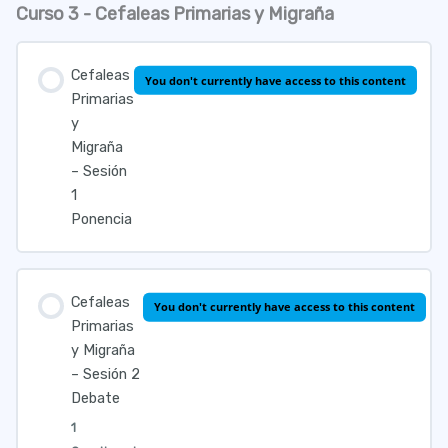
Curso 3 - Cefaleas Primarias y Migraña
Esclerosis
Lección Contenido
Múltiple
–
Sesión
2
Cefaleas
Debate
You don't currently have access to this content
Primarias
Cuestionario Enfermedades Vasculares, Epilepsia y
y
Esclerosis Múltiple
Migraña
– Sesión
1
Ponencia
Cefaleas
You don't currently have access to this content
Primarias
y Migraña
– Sesión 2
Debate
1